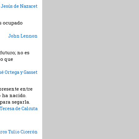
Jesús de Nazaret
ás ocupado
John Lennon
futuro; no es
lo que
sé Ortega y Gasset
presente entre
 ha nacido.
para segarla.
Teresa de Calcuta
rco Tulio Cicerón