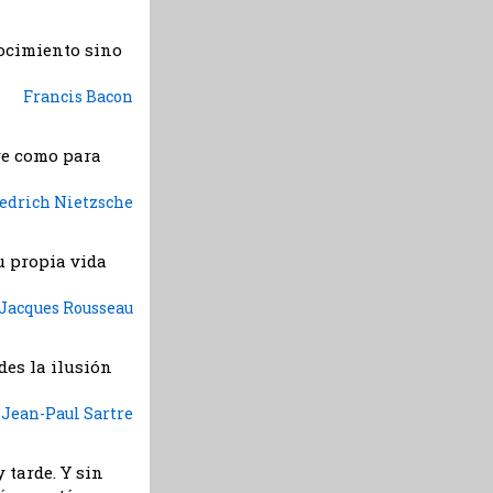
nocimiento sino
Francis Bacon
ve como para
edrich Nietzsche
u propia vida
Jacques Rousseau
des la ilusión
Jean-Paul Sartre
tarde. Y sin