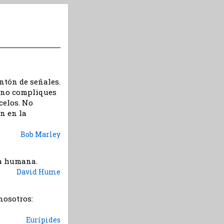
ntón de señales.
, no compliques
celos. No
n en la
Bob Marley
da humana.
David Hume
nosotros:
Eurípides