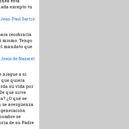
línea está
nada excepto tu
Jean-Paul Sartre
ara recobrarla.
mí mismo. Tengo
s el mandato que
Jesús de Nazaret
e niegue a sí
l que quiera
erda su vida por
¿De qué sirve
da? ¿O qué se
en se avergüenza
a generación
 hombre se
oria de su Padre