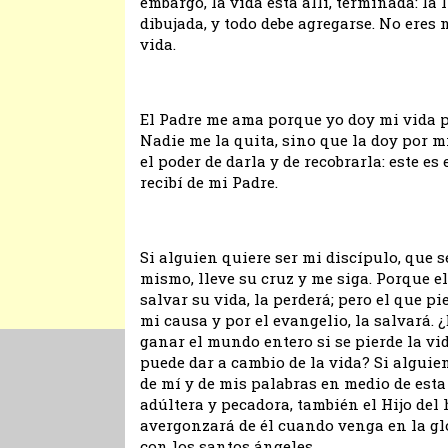
embargo, la vida esta allí, terminada: la 
dibujada, y todo debe agregarse. No eres 
vida.
El Padre me ama porque yo doy mi vida p
Nadie me la quita, sino que la doy por 
el poder de darla y de recobrarla: este e
recibí de mi Padre.
Si alguien quiere ser mi discípulo, que s
mismo, lleve su cruz y me siga. Porque e
salvar su vida, la perderá; pero el que pi
mi causa y por el evangelio, la salvará. 
ganar el mundo entero si se pierde la vi
puede dar a cambio de la vida? Si algui
de mí y de mis palabras en medio de est
adúltera y pecadora, también el Hijo del
avergonzará de él cuando venga en la gl
con los santos ángeles.