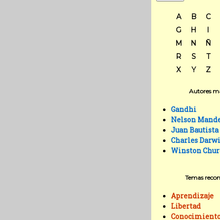
A
B
C
G
H
I
M
N
Ñ
R
S
T
X
Y
Z
Autores má
Gandhi
Nelson Mand
Juan Bautista
Charles Darw
Winston Chur
Temas reco
Aprendizaje
Libertad
Conocimient