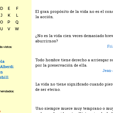
D
E
F
El gran propósito de la vida no es el co
J
K
L
la acción.
O
P
Q
U
V
W
¿No es la vida cien veces demasiado bre
aburrirnos?
Fri
s vistos:
Todo hombre tiene derecho a arriesgar s
ela
por la preservación de ella.
 Alberdi
Jean-
in
chill
La vida no tiene significado cuando pier
de ser eterno.
mendados:
Uno siempre muere muy temprano o muy 
o