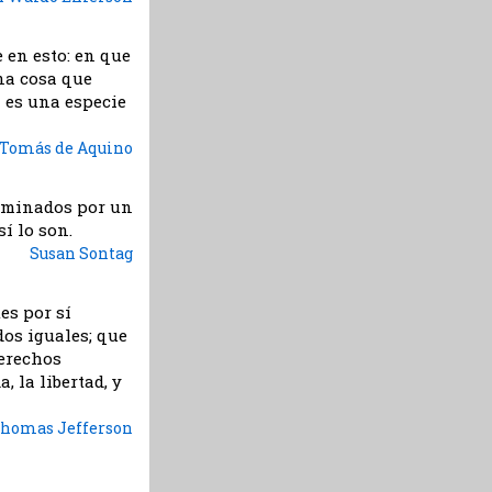
 en esto: en que
na cosa que
a es una especie
 Tomás de Aquino
luminados por un
sí lo son.
Susan Sontag
es por sí
os iguales; que
derechos
, la libertad, y
homas Jefferson