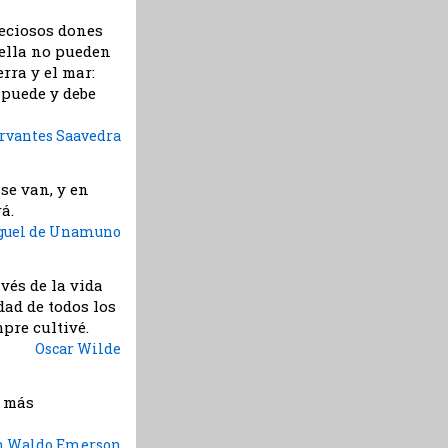
reciosos dones
 ella no pueden
rra y el mar:
e puede y debe
rvantes Saavedra
se van, y en
á.
guel de Unamuno
vés de la vida
dad de todos los
pre cultivé.
Oscar Wilde
s más
h Waldo Emerson