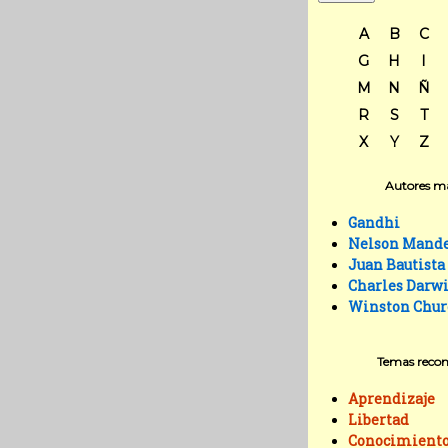
A
B
C
G
H
I
M
N
Ñ
R
S
T
X
Y
Z
Autores má
Gandhi
Nelson Mand
Juan Bautista
Charles Darw
Winston Chur
Temas reco
Aprendizaje
Libertad
Conocimient