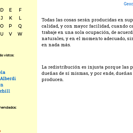
Geo
D
E
F
J
K
L
Todas las cosas serán producidas en sup
calidad, y con mayor facilidad, cuando 
O
P
Q
trabaje en una sola ocupación, de acuer
U
V
W
naturales, y en el momento adecuado, si
en nada más.
s vistos:
La redistribución es injusta porque las 
ela
dueñas de sí mismas, y por ende, dueñas 
 Alberdi
producen.
in
chill
mendados:
o