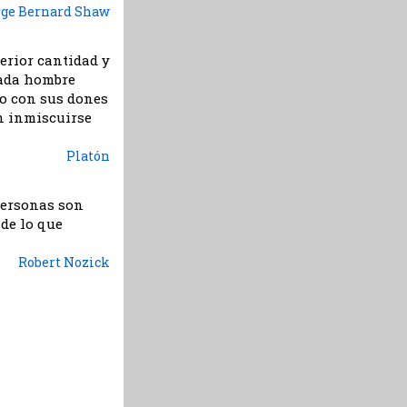
rge Bernard Shaw
erior cantidad y
cada hombre
do con sus dones
n inmiscuirse
Platón
personas son
de lo que
Robert Nozick