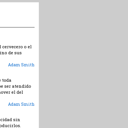
l cervecero o el
ino de sus
Adam Smith
e toda
be ser atendido
over el del
Adam Smith
cidad sin
oducirlos.