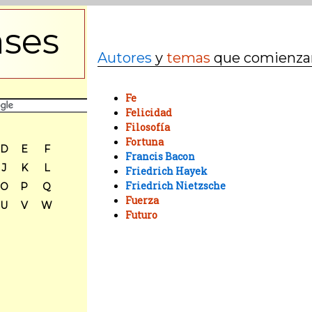
ases
Autores
y
temas
que comienza
Fe
Felicidad
Filosofía
Fortuna
D
E
F
Francis Bacon
J
K
L
Friedrich Hayek
Friedrich Nietzsche
O
P
Q
Fuerza
U
V
W
Futuro