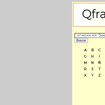
Qfr
A
B
C
G
H
I
M
N
Ñ
R
S
T
X
Y
Z