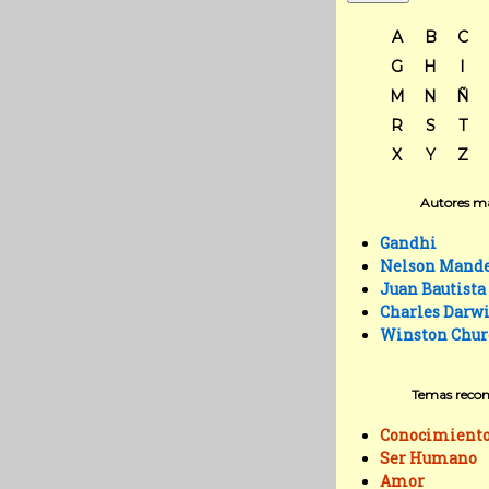
A
B
C
G
H
I
M
N
Ñ
R
S
T
X
Y
Z
Autores má
Gandhi
Nelson Mand
Juan Bautista
Charles Darw
Winston Chur
Temas reco
Conocimient
Ser Humano
Amor