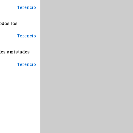
Terencio
odos los
Terencio
des amistades
Terencio