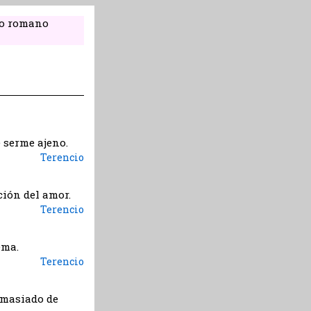
rgo romano
serme ajeno.
Terencio
ción del amor.
Terencio
ema.
Terencio
emasiado de