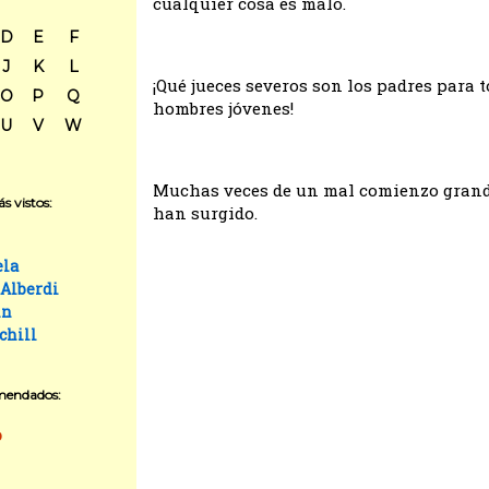
cualquier cosa es malo.
D
E
F
J
K
L
¡Qué jueces severos son los padres para t
O
P
Q
hombres jóvenes!
U
V
W
Muchas veces de un mal comienzo gran
s vistos:
han surgido.
ela
 Alberdi
in
chill
mendados:
o