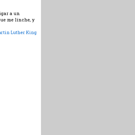
igar a un
ue me linche, y
rtin Luther King