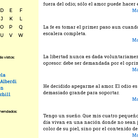
fuera del odio; sólo el amor puede hacer 
Ma
D
E
F
J
K
L
La fe es tomar el primer paso aun cuando
O
P
Q
escalera completa.
U
V
W
Ma
La libertad nunca es dada voluntariamen
s vistos:
opresor: debe ser demandada por el opri
Ma
ela
 Alberdi
He decidido apegarme al amor. El odio e
in
demasiado grande para soportar.
chill
Ma
mendados:
Tengo un sueño. Que mis cuatro pequeño
día vivan en una nación donde no sean 
color de su piel, sino por el contenido de
Ma