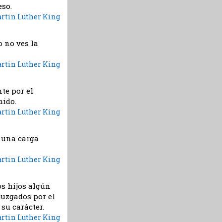
eso.
rtin Luther King
 no ves la
rtin Luther King
te por el
mido.
rtin Luther King
s una carga
rtin Luther King
s hijos algún
juzgados por el
 su carácter.
rtin Luther King