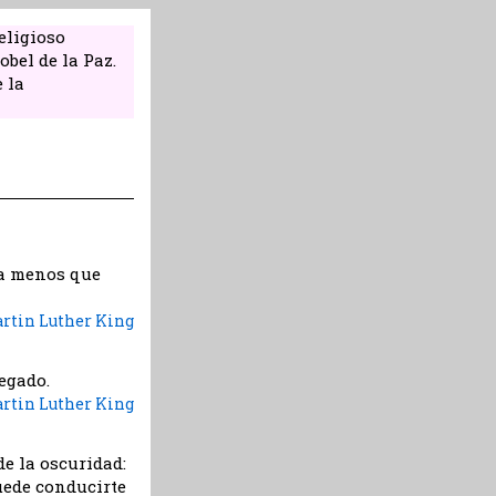
religioso
bel de la Paz.
 la
a menos que
rtin Luther King
egado.
rtin Luther King
e la oscuridad:
puede conducirte