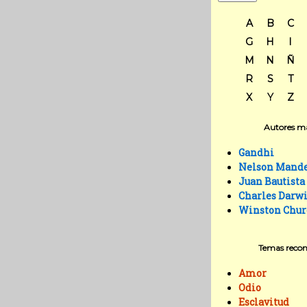
A
B
C
G
H
I
M
N
Ñ
R
S
T
X
Y
Z
Autores má
Gandhi
Nelson Mand
Juan Bautista
Charles Darw
Winston Chur
Temas reco
Amor
Odio
Esclavitud