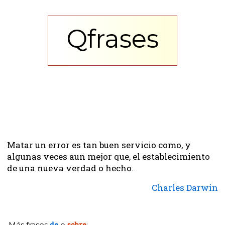
Qfrases
Matar un error es tan buen servicio como, y
algunas veces aun mejor que, el establecimiento
de una nueva verdad o hecho.
Charles Darwin
Más frases
de
o
sobre
: